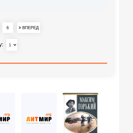
6
ВПЕРЕД
у: