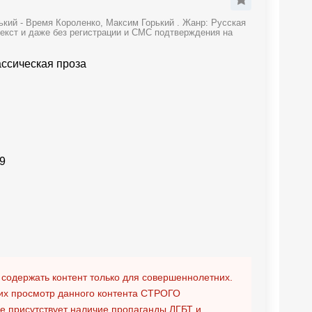
кий - Время Короленко, Максим Горький . Жанр: Русская
текст и даже без регистрации и СМС подтверждения на
ассическая проза
9
 содержать контент только для совершеннолетних.
х просмотр данного контента
СТРОГО
ге присутствует наличие пропаганды ЛГБТ и