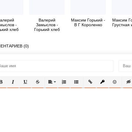
алерий
Валерий
Максим Горький -
Максим Го
мыслов -
Замыслов -
В Г Короленко
Грустная 
ький хлеб
Горький хлеб
Часть 3)
(Часть 1)
ЕНТАРИЕВ (0)
ОЛУЖИРНЫЙ
КУРСИВ
ПОДЧЕРКНУТЫЙ
ЗАЧЕРКНУТЫЙ
ВЫРАВНИВАНИЕ
НУМЕРОВАННЫЙ СПИСОК
МАРКИРОВАННЫЙ СПИСОК
ВСТАВИТЬ ССЫЛКУ
ВСТАВИТЬ ЗАЩ
ВСТАВИТЬ
ВСТ