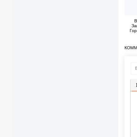
В
За
Гор
(
КОММ
П