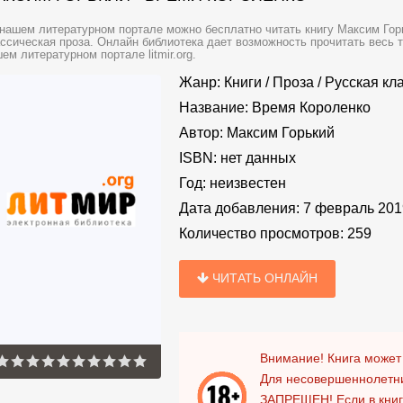
нашем литературном портале можно бесплатно читать книгу Максим Горь
ссическая проза. Онлайн библиотека дает возможность прочитать весь 
ем литературном портале litmir.org.
Жанр:
Книги
/
Проза
/
Русская кл
Название:
Время Короленко
Автор:
Максим Горький
ISBN:
нет данных
Год:
неизвестен
Дата добавления:
7 февраль 201
Количество просмотров:
259
ЧИТАТЬ ОНЛАЙН
Внимание! Книга может
Для несовершеннолетни
ЗАПРЕЩЕН!
Если в кни