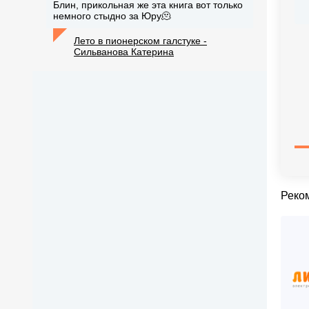
Блин, прикольная же эта книга вот только
немного стыдно за Юру🫠
Лето в пионерском галстуке -
Сильванова Катерина
Реко