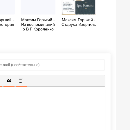
рький -
Максим Горький -
Максим Горький -
история
Из воспоминаний
Старуха Изергиль
о В Г Короленко
ИЩЕННУЮ ССЫЛКУ
 СМАЙЛИК
АВКА СКРЫТОГО ТЕКСТА
ВСТАВКА ЦИТАТЫ
ВСТАВКА СПОЙЛЕРА