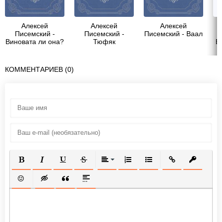
Алексей
Алексей
Алексей
Писемский -
Писемский -
Писемский - Ваал
Виновата ли она?
Тюфяк
В
КОММЕНТАРИЕВ (0)
ПОЛУЖИРНЫЙ
КУРСИВ
ПОДЧЕРКНУТЫЙ
ЗАЧЕРКНУТЫЙ
ВЫРАВНИВАНИЕ
НУМЕРОВАННЫЙ СПИСОК
МАРКИРОВАННЫЙ СП
ВСТАВИТЬ ССЫ
ВСТАВИТ
ВСТАВИТЬ СМАЙЛИК
ВСТАВКА СКРЫТОГО ТЕКСТА
ВСТАВКА ЦИТАТЫ
ВСТАВКА СПОЙЛЕРА