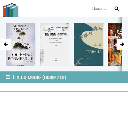
LITMIR
.ORG
Наше меню (нажмите)