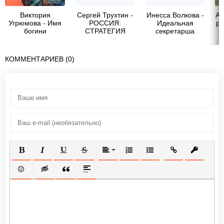
Виктория
Сергей Трухтин -
Инесса Волкова -
Ай
Угрюмова - Имя
РОССИЯ:
Идеальная
ра
богини
СТРАТЕГИЯ
секретарша
СИЛЫ
КОММЕНТАРИЕВ (0)
ПОЛУЖИРНЫЙ
КУРСИВ
ПОДЧЕРКНУТЫЙ
ЗАЧЕРКНУТЫЙ
ВЫРАВНИВАНИЕ
НУМЕРОВАННЫЙ СПИСОК
МАРКИРОВАННЫЙ СП
ВСТАВИТЬ ССЫ
ВСТАВИТ
ВСТАВИТЬ СМАЙЛИК
ВСТАВКА СКРЫТОГО ТЕКСТА
ВСТАВКА ЦИТАТЫ
ВСТАВКА СПОЙЛЕРА