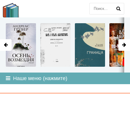
LITMIR
.ORG
Наше меню (нажмите)