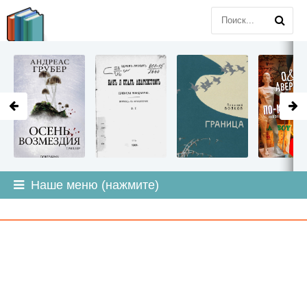
LITMIR
.ORG
Наше меню (нажмите)