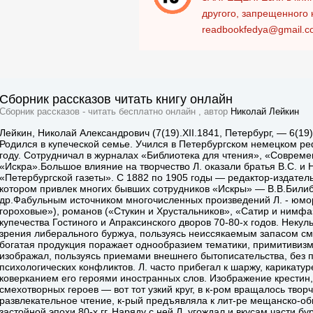
другого, запрещенного 
readbookfedya@gmail.c
Сборник рассказов читать книгу онлайн
Сборник рассказов - читать бесплатно онлайн , автор
Николай Лейкин
Лейкин, Николай Александрович (7(19).XII.1841, Петербург, — 6(19)
Родился в купеческой семье. Учился в Петербургском немецком р
году. Сотрудничал в журналах «Библиотека для чтения», «Совреме
«Искра».Большое влияние на творчество Л. оказали братья В.С. и Н
«Петербургской газеты». С 1882 по 1905 годы — редактор-издател
котором привлек многих бывших сотрудников «Искры» — В.В.Билиб
др.Фабульным источником многочисленных произведений Л. - юмо
гороховые»), романов («Стукин и Хрустальников», «Сатир и нимф
купечества Гостиного и Апраксинского дворов 70-80-х годов. Некул
зрения либерального буржуа, пользуясь неиссякаемым запасом см
богатая продукция поражает однообразием тематики, примитивизм
изображал, пользуясь приемами внешнего бытописательства, без 
психологических конфликтов. Л. часто прибегал к шаржу, карикату
коверканием его героями иностранных слов. Изображение крестин,
смехотворных героев — вот тот узкий круг, в к-ром вращалось твор
развлекательное чтение, к-рый предъявляла к лит-ре мещанско-об
застойной эпохи 80-х гг. Наряду с ней Л. угождал и вкусам части 