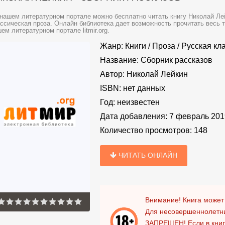
нашем литературном портале можно бесплатно читать книгу Николай Лей
ссическая проза. Онлайн библиотека дает возможность прочитать весь 
ем литературном портале litmir.org.
Жанр:
Книги
/
Проза
/
Русская кл
Название:
Сборник рассказов
Автор:
Николай Лейкин
ISBN:
нет данных
Год:
неизвестен
Дата добавления:
7 февраль 201
Количество просмотров:
148
ЧИТАТЬ ОНЛАЙН
Внимание! Книга может
Для несовершеннолетни
ЗАПРЕЩЕН!
Если в кни