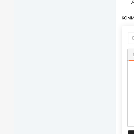
(
КОММ
П