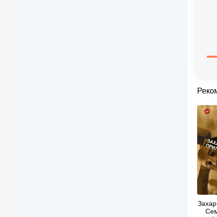
Реко
Захар
Сем