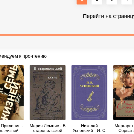
Перейти на страниц
мендуем к прочтению
 Прилепин -
Мария Лемнис - В
Николай
Маргарет
ь жизней
старопольской
Успенский - И. С.
- Сорват