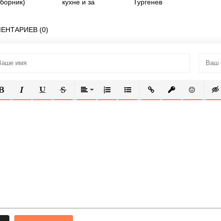
сборник)
кухне и за
Тургенев
польским столом
ЕНТАРИЕВ (0)
ОЛУЖИРНЫЙ
КУРСИВ
ПОДЧЕРКНУТЫЙ
ЗАЧЕРКНУТЫЙ
ВЫРАВНИВАНИЕ
НУМЕРОВАННЫЙ СПИСОК
МАРКИРОВАННЫЙ СПИСОК
ВСТАВИТЬ ССЫЛКУ
ВСТАВИТЬ ЗАЩ
ВСТАВИТЬ
ВСТ