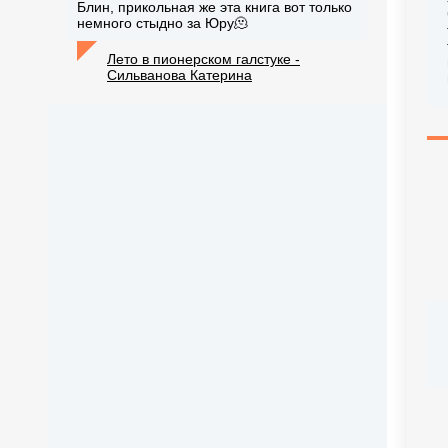
Блин, прикольная же эта книга вот только
немного стыдно за Юру🫠
Лето в пионерском галстуке -
Сильванова Катерина