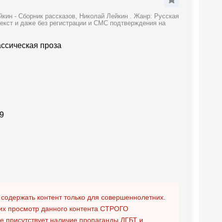
кин - Сборник рассказов, Николай Лейкин . Жанр: Русская
текст и даже без регистрации и СМС подтверждения на
ассическая проза
9
 содержать контент только для совершеннолетних.
х просмотр данного контента
СТРОГО
ге присутствует наличие пропаганды ЛГБТ и