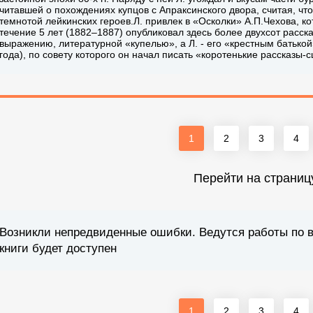
читавшей о похождениях купцов с Апраксинского двора, считая, чт
темнотой лейкинских героев.Л. привлек в «Осколки» А.П.Чехова, 
течение 5 лет (1882–1887) опубликовал здесь более двухсот расска
выражению, литературной «купелью», а Л. - его «крестным батькой»
года), по совету которого он начал писать «коротенькие рассказы-с
1
2
3
4
Перейти на страниц
Возникли непредвиденные ошибки. Ведутся работы по 
книги будет доступен
1
2
3
4