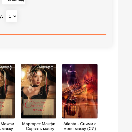
у:
 Макфи
Маргарет Макфи
Atlanta - Сними с
ь маску
- Сорвать маску
меня маску (СИ)