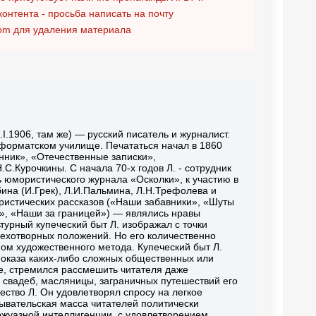
контента - просьба написать на почту
om
для удаления материала
.I.1906, там же) — русский писатель и журналист.
еформатском училище. Печататься начал в 1860
нник», «Отечественные записки»,
.С.Курочкины. С начала 70-х годов Л. - сотрудник
ь юмористического журнала «Осколки», к участию в
ина (И.Грек), Л.И.Пальмина, Л.Н.Трефолева и
ристических рассказов («Наши забавники», «Шуты
а», «Наши за границей») — являлись нравы
ьтурный купеческий быт Л. изображал с точки
ехотворных положений. Но его количественно
ом художественного метода. Купеческий быт Л.
показа каких-либо сложных общественных или
ре, стремился рассмешить читателя даже
 свадеб, масляницы, заграничных путешествий его
чество Л. Он удовлетворял спросу на легкое
ывательская масса читателей политически
буржуазной интеллигенции, с удовлетворением