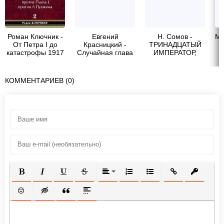
Роман Ключник -
Евгений
Н. Сомов -
Мо
От Петра I до
Красницкий -
ТРИНАДЦАТЫЙ
-
катастрофы 1917
Случайная глава
ИМПЕРАТОР,
г.
часть2
КОММЕНТАРИЕВ (0)
ПОЛУЖИРНЫЙ
КУРСИВ
ПОДЧЕРКНУТЫЙ
ЗАЧЕРКНУТЫЙ
ВЫРАВНИВАНИЕ
НУМЕРОВАННЫЙ СПИСОК
МАРКИРОВАННЫЙ СП
ВСТАВИТЬ ССЫ
ВСТАВИТ
ВСТАВИТЬ СМАЙЛИК
ВСТАВКА СКРЫТОГО ТЕКСТА
ВСТАВКА ЦИТАТЫ
ВСТАВКА СПОЙЛЕРА