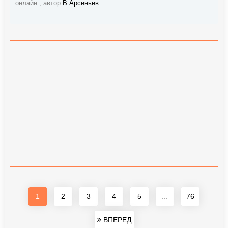
онлайн , автор
В Арсеньев
1
2
3
4
5
...
76
ВПЕРЕД