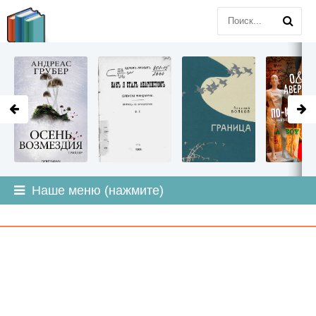
LITMIR
.ORG
Наше меню (нажмите)