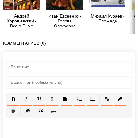
Андрей
Иван Евсеенко -
Михаил Кураев -
А
Хорошевский -
Голова
Блок-ада
Все о Риме
Олоферна
(сборник)
КОММЕНТАРИЕВ (0)
ПОЛУЖИРНЫЙ
КУРСИВ
ПОДЧЕРКНУТЫЙ
ЗАЧЕРКНУТЫЙ
ВЫРАВНИВАНИЕ
НУМЕРОВАННЫЙ СПИСОК
МАРКИРОВАННЫЙ СП
ВСТАВИТЬ ССЫ
ВСТАВИТ
ВСТАВИТЬ СМАЙЛИК
ВСТАВКА СКРЫТОГО ТЕКСТА
ВСТАВКА ЦИТАТЫ
ВСТАВКА СПОЙЛЕРА