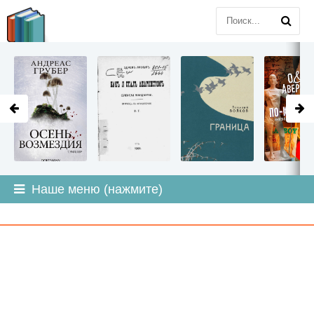
LITMIR
.ORG
Наше меню (нажмите)