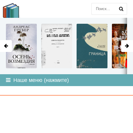
LITMIR
.ORG
Наше меню (нажмите)