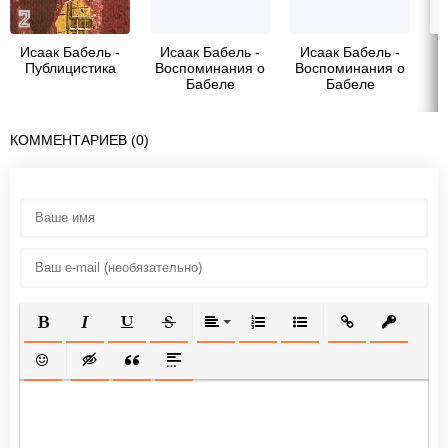
Исаак Бабель -
Исаак Бабель -
Исаак Бабель -
И
Публицистика
Воспоминания о
Воспоминания о
Бабеле
Бабеле
КОММЕНТАРИЕВ (0)
ПОЛУЖИРНЫЙ
КУРСИВ
ПОДЧЕРКНУТЫЙ
ЗАЧЕРКНУТЫЙ
ВЫРАВНИВАНИЕ
НУМЕРОВАННЫЙ СПИСОК
МАРКИРОВАННЫЙ СП
ВСТАВИТЬ ССЫ
ВСТАВИТ
ВСТАВИТЬ СМАЙЛИК
ВСТАВКА СКРЫТОГО ТЕКСТА
ВСТАВКА ЦИТАТЫ
ВСТАВКА СПОЙЛЕРА