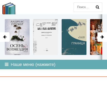
LITMIR
.ORG
Наше меню (нажмите)