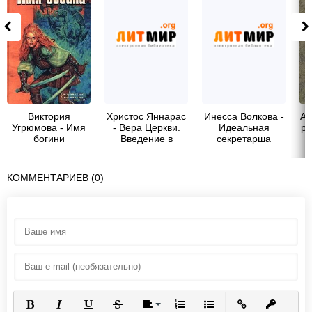
Виктория
Христос Яннарас
Инесса Волкова -
Ай
Угрюмова - Имя
- Вера Церкви.
Идеальная
ра
богини
Введение в
секретарша
православное
богословие
КОММЕНТАРИЕВ (0)