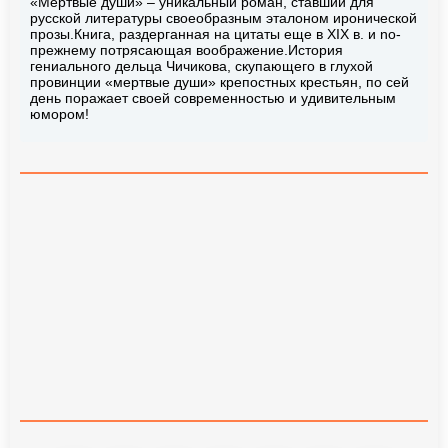
«Мертвые души» – уникальный роман, ставший для
русской литературы своеобразным эталоном иронической
прозы.Книга, раздерганная на цитаты еще в XIX в. и no-
прежнему потрясающая воображение.История
гениального дельца Чичикова, скупающего в глухой
провинции «мертвые души» крепостных крестьян, по сей
день поражает своей современностью и удивительным
юмором!