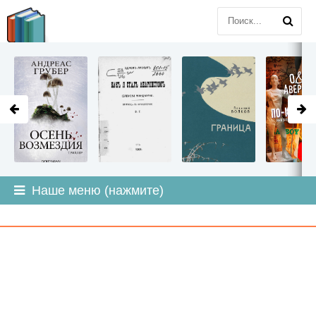
LITMIR
.ORG
Наше меню (нажмите)