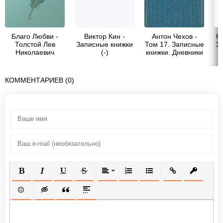
Благо Любви -
Виктор Кин -
Антон Чехов -
Ни
Толстой Лев
Записные книжки
Том 17. Записные
З
Николаевич
(-)
книжки. Дневники
КОММЕНТАРИЕВ (0)
ПОЛУЖИРНЫЙ
КУРСИВ
ПОДЧЕРКНУТЫЙ
ЗАЧЕРКНУТЫЙ
ВЫРАВНИВАНИЕ
НУМЕРОВАННЫЙ СПИСОК
МАРКИРОВАННЫЙ СП
ВСТАВИТЬ ССЫ
ВСТАВИТ
ВСТАВИТЬ СМАЙЛИК
ВСТАВКА СКРЫТОГО ТЕКСТА
ВСТАВКА ЦИТАТЫ
ВСТАВКА СПОЙЛЕРА