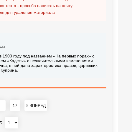
контента - просьба написать на почту
om
для удаления материала
рин
в 1900 году под названием «На первых порах» с
нием «Кадеты» с незначительными изменениями
чна, в ней дана характеристика нравов, царивших
 Куприна.
..
17
ВПЕРЕД
у: