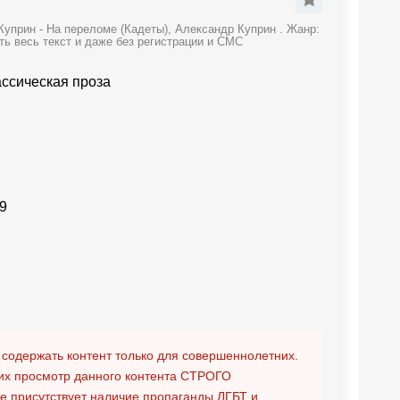
уприн - На переломе (Кадеты), Александр Куприн . Жанр:
ть весь текст и даже без регистрации и СМС
ассическая проза
9
 содержать контент только для совершеннолетних.
х просмотр данного контента
СТРОГО
ге присутствует наличие пропаганды ЛГБТ и