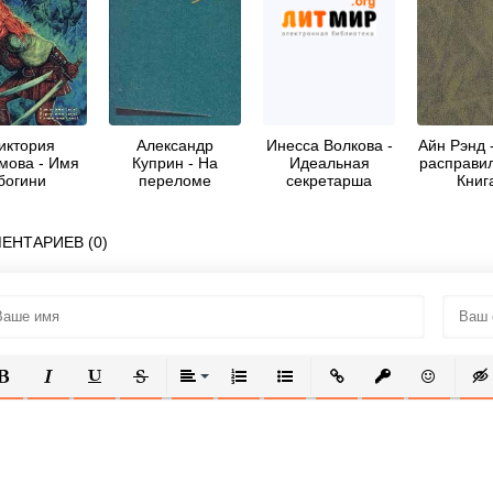
иктория
Александр
Инесса Волкова -
Айн Рэнд 
мова - Имя
Куприн - На
Идеальная
расправил
богини
переломе
секретарша
Книг
(Кадеты)
ЕНТАРИЕВ (0)
ОЛУЖИРНЫЙ
КУРСИВ
ПОДЧЕРКНУТЫЙ
ЗАЧЕРКНУТЫЙ
ВЫРАВНИВАНИЕ
НУМЕРОВАННЫЙ СПИСОК
МАРКИРОВАННЫЙ СПИСОК
ВСТАВИТЬ ССЫЛКУ
ВСТАВИТЬ ЗАЩ
ВСТАВИТЬ
ВСТ