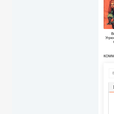
В
Угрю
КОММ
П