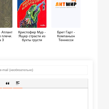
- Атлант
Кристофер Мур -
Брет Гарт -
 плечи.
Ящер страсти из
Компаньон
а 3
бухты грусти
Теннесси
ИЩЕННУЮ ССЫЛКУ
 СМАЙЛИК
АВКА СКРЫТОГО ТЕКСТА
ВСТАВКА ЦИТАТЫ
ВСТАВКА СПОЙЛЕРА