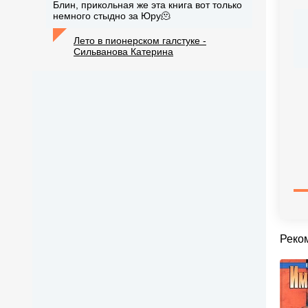
Блин, прикольная же эта книга вот только
немного стыдно за Юру🫠
Лето в пионерском галстуке -
Сильванова Катерина
Реко