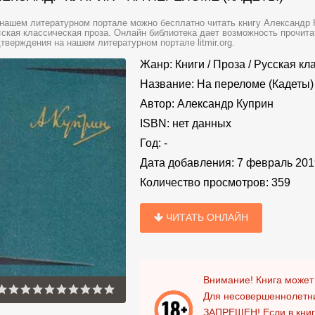
нашем литературном портале можно бесплатно читать книгу Александр К
ская классическая проза. Онлайн библиотека дает возможность прочита
тверждения на нашем литературном портале litmir.org.
Жанр:
Книги
/
Проза
/
Русская кл
Название:
На переломе (Кадеты)
Автор:
Александр Куприн
ISBN:
нет данных
Год:
-
Дата добавления:
7 февраль 201
Количество просмотров:
359
ЧИТАТЬ ОНЛАЙН
Внимание! Книга может
Для несовершеннолетни
ЗАПРЕЩЕН!
Если в кни