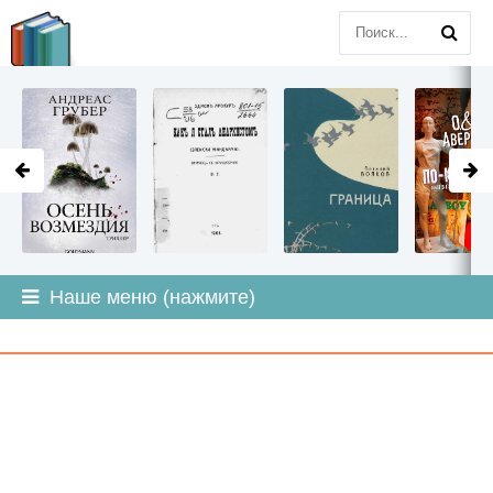
LITMIR
.ORG
Наше меню (нажмите)