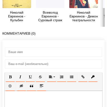
Николай
Всеволод
Николай
Евреинов -
Евреинов -
Евреинов - Демон
Т
Кульбин
Суровый страж
театральности
океанов
КОММЕНТАРИЕВ (0)
ПОЛУЖИРНЫЙ
КУРСИВ
ПОДЧЕРКНУТЫЙ
ЗАЧЕРКНУТЫЙ
ВЫРАВНИВАНИЕ
НУМЕРОВАННЫЙ СПИСОК
МАРКИРОВАННЫЙ СП
ВСТАВИТЬ ССЫ
ВСТАВИТ
ВСТАВИТЬ СМАЙЛИК
ВСТАВКА СКРЫТОГО ТЕКСТА
ВСТАВКА ЦИТАТЫ
ВСТАВКА СПОЙЛЕРА