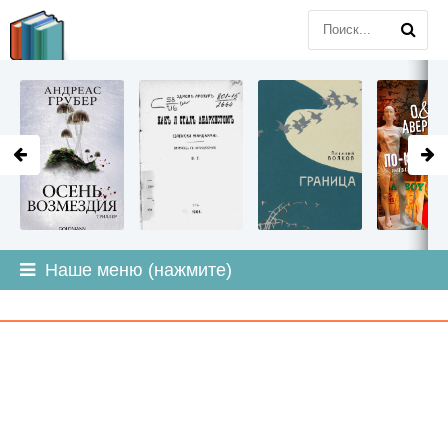
LITMIR
.ORG
Наше меню (нажмите)