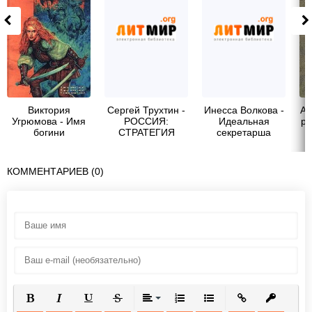
Виктория
Сергей Трухтин -
Инесса Волкова -
Ай
Угрюмова - Имя
РОССИЯ:
Идеальная
ра
богини
СТРАТЕГИЯ
секретарша
СИЛЫ
КОММЕНТАРИЕВ (0)