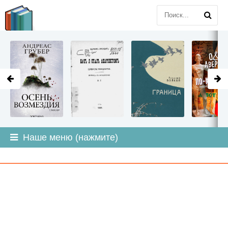
LITMIR
.ORG
Наше меню (нажмите)