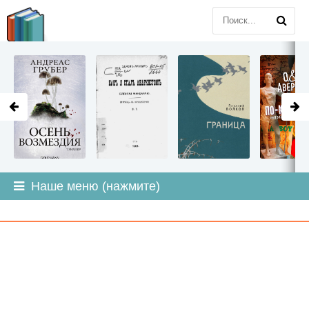
LITMIR
.ORG
Наше меню (нажмите)