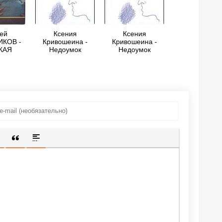
ей
Ксения
Ксения
КОВ -
Кривошеина -
Кривошеина -
КАЯ
Недоумок
Недоумок
ТКА
ИЩЕННУЮ ССЫЛКУ
 СМАЙЛИК
АВКА СКРЫТОГО ТЕКСТА
ВСТАВКА ЦИТАТЫ
ВСТАВКА СПОЙЛЕРА