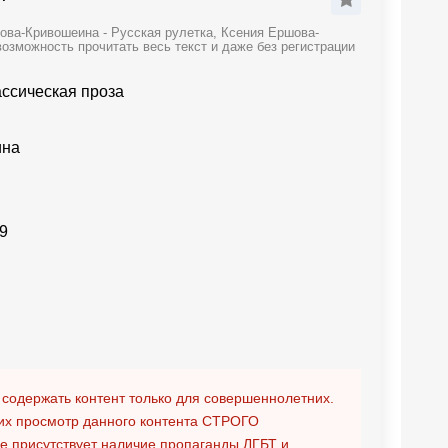
ова-Кривошеина - Русская рулетка, Ксения Ершова-
озможность прочитать весь текст и даже без регистрации
ассическая проза
ина
9
 содержать контент только для совершеннолетних.
х просмотр данного контента
СТРОГО
ге присутствует наличие пропаганды ЛГБТ и