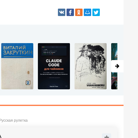
Русская рулетка
А