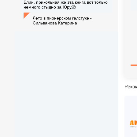
Блин, прикольная же эта книга вот только
немного стыдно за Юру🫠
Лето в пионерском галстуке -
Сильванова Катерина
Реко