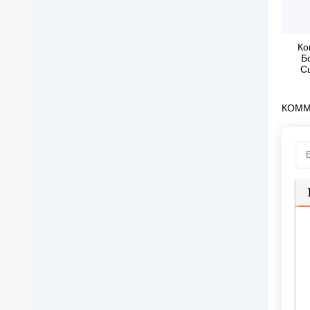
Ко
Б
С
ку
спе
КОММ
теле
перед
П