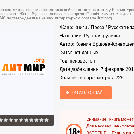
нашем литературном портале можно бесплатно читать книгу Ксения Ерш
вошеина . Жанр: Русская классическая проза. Онлайн библиотека дает в
МС подтверждения на нашем литературном портале litmir.org.
Жанр:
Книги
/
Проза
/
Русская кл
Название:
Русская рулетка
Автор:
Ксения Ершова-Кривоше
ISBN:
нет данных
Год:
неизвестен
Дата добавления:
7 февраль 201
Количество просмотров:
228
ЧИТАТЬ ОНЛАЙН
Внимание! Книга может
Для несовершеннолетни
ЗАПРЕЩЕН!
Если в кни