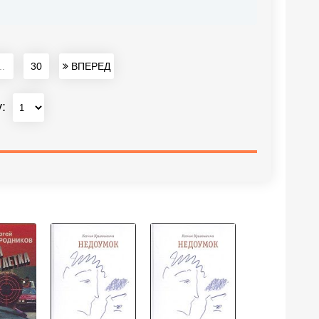
..
30
ВПЕРЕД
у: