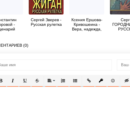
нстантин
Сергей Зверев -
Ксения Ершова-
Серг
оровой -
Русская рулетка
Кривошеина -
ГОРОДНИ
ценарий
Вера, надежда,
РУСС
кольного
любовь
РУЛЕ
ктакля для
новой
ЕНТАРИЕВ (0)
визионной
ачи Русская
рулетка
ОЛУЖИРНЫЙ
КУРСИВ
ПОДЧЕРКНУТЫЙ
ЗАЧЕРКНУТЫЙ
ВЫРАВНИВАНИЕ
НУМЕРОВАННЫЙ СПИСОК
МАРКИРОВАННЫЙ СПИСОК
ВСТАВИТЬ ССЫЛКУ
ВСТАВИТЬ ЗАЩ
ВСТАВИТЬ
ВСТ