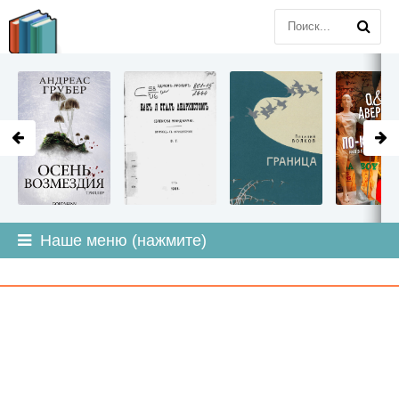
LITMIR
.ORG
Наше меню (нажмите)