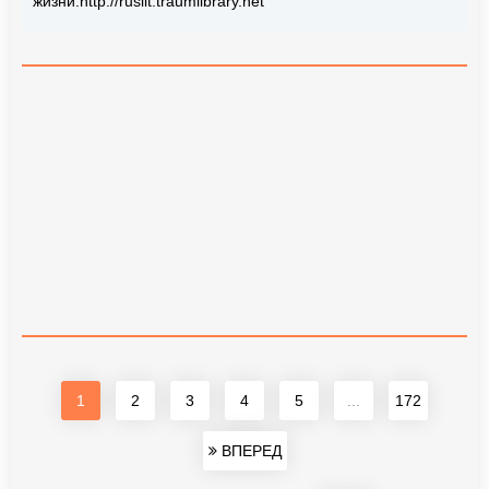
жизни.http://ruslit.traumlibrary.net
1
2
3
4
5
...
172
ВПЕРЕД