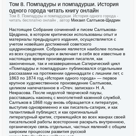
Том 8. Помпадуры и помпадурши. История
одного города читать книгу онлайн
Том 8. Помпадуры и помпадурши. История одного города -
читать бесплатно онлайн , автор
Михаил Салтыков-Щедрин
Настоящее Собрание сочинений и писем Салтыкова-
Щедрина, в котором критически использованы опыт и
материалы предыдущего издания, осуществляется с
учетом новейших достижений советского
щедриноведения. Собрание является наиболее полным
из всех существующих и включает в себя все известные в
настоящее время произведения писателя, как
законченные, так и незавершенные.Сатирический цикл
«Помпадуры и помпадурши» публиковался отдельными
рассказами на протяжении одиннадцати с лишним лет, с
1863 по 1874 год.«История одного города» — первое
крупное художественное произведение Салтыкова,
целиком напечатанное в «Отеч. записках» Н. А.
Некрасова. После недолгой творческой паузы,
расставшись наконец с многолетней казенной службой,
Салтыков в 1868 году вновь обращается к литературе,
выступив одновременно и как писатель-сатирик, и как
талантливый публицист, и как оригинальный
литературный критик, стремящийся во всех жанрах своей
писательской работы всесторонне раскрыть внутреннюю,
органическую связь отдельных, частных явлений с общим
широким процессом развития русской