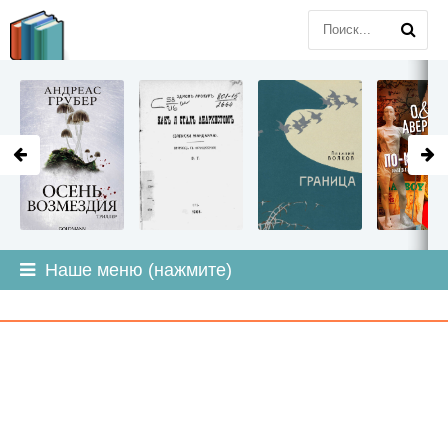
LITMIR
.ORG
Наше меню (нажмите)