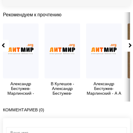
Рекомендуем к прочтению
Александр
В Кулешов -
Александр
Бестужев-
Александр
Бестужев-
Марлинский -
Бестужев-
Марлинский - А А
Кулешов В.И.
Марлинский
Бестужев-
Со
Марлинский -
краткая справка
КОММЕНТАРИЕВ (0)