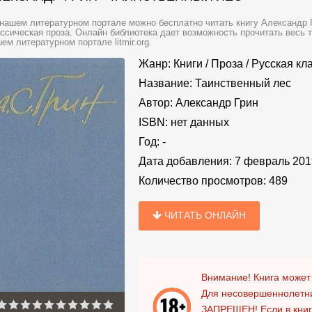
нашем литературном портале можно бесплатно читать книгу Александр Г
ссическая проза. Онлайн библиотека дает возможность прочитать весь 
ем литературном портале litmir.org.
Жанр:
Книги
/
Проза
/
Русская кл
Название:
Таинственный лес
Автор:
Александр Грин
ISBN:
нет данных
Год:
-
Дата добавления:
7 февраль 201
Количество просмотров:
489
ЧИТАТЬ ОНЛАЙН
Внимание! Книга может
Для несовершеннолетни
ЗАПРЕЩЕН!
Если в кни