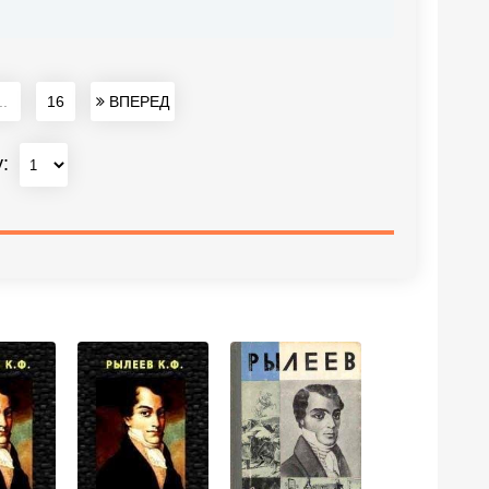
..
16
ВПЕРЕД
у: