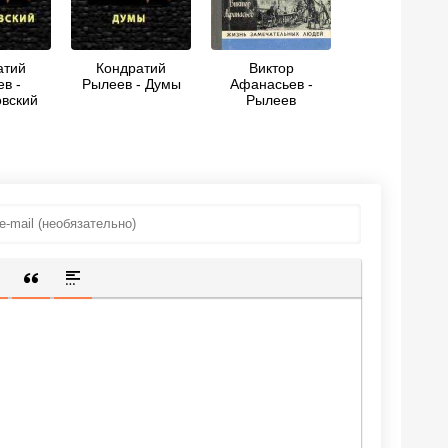
атий
Кондратий
Виктор
в -
Рылеев - Думы
Афанасьев -
вский
Рылеев
ИЩЕННУЮ ССЫЛКУ
 СМАЙЛИК
АВКА СКРЫТОГО ТЕКСТА
ВСТАВКА ЦИТАТЫ
ВСТАВКА СПОЙЛЕРА