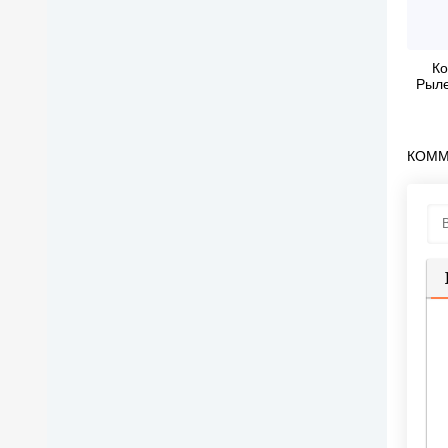
Ко
Рыле
КОММ
П