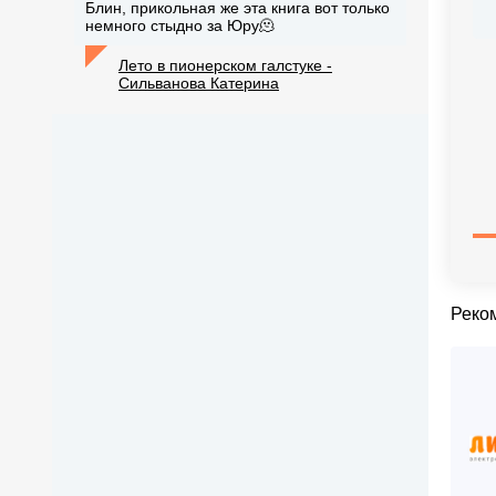
Блин, прикольная же эта книга вот только
немного стыдно за Юру🫠
Лето в пионерском галстуке -
Сильванова Катерина
Реко