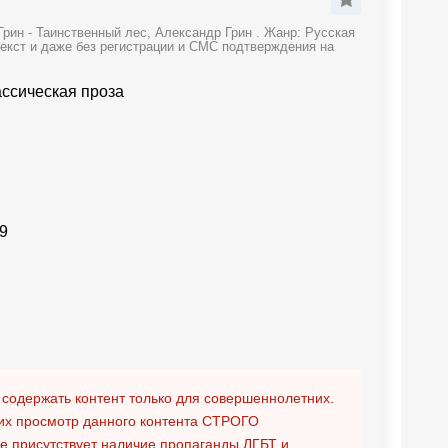
рин - Таинственный лес, Александр Грин . Жанр: Русская
текст и даже без регистрации и СМС подтверждения на
ассическая проза
9
 содержать контент только для совершеннолетних.
х просмотр данного контента
СТРОГО
ге присутствует наличие пропаганды ЛГБТ и