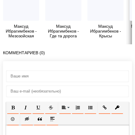
Максуд
Максуд
Максуд
М
Ибрагимбеков -
Ибрагимбеков -
Ибрагимбеков -
Л
Мезозойская
Где та дорога
Крысы
история Пьеса в
двух действиях
КОММЕНТАРИЕВ (0)
ПОЛУЖИРНЫЙ
КУРСИВ
ПОДЧЕРКНУТЫЙ
ЗАЧЕРКНУТЫЙ
ВЫРАВНИВАНИЕ
НУМЕРОВАННЫЙ СПИСОК
МАРКИРОВАННЫЙ СП
ВСТАВИТЬ ССЫ
ВСТАВИТ
ВСТАВИТЬ СМАЙЛИК
ВСТАВКА СКРЫТОГО ТЕКСТА
ВСТАВКА ЦИТАТЫ
ВСТАВКА СПОЙЛЕРА