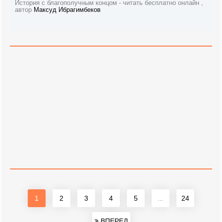
История с благополучным концом - читать бесплатно онлайн ,
автор
Максуд Ибрагимбеков
1
2
3
4
5
...
24
ВПЕРЕД