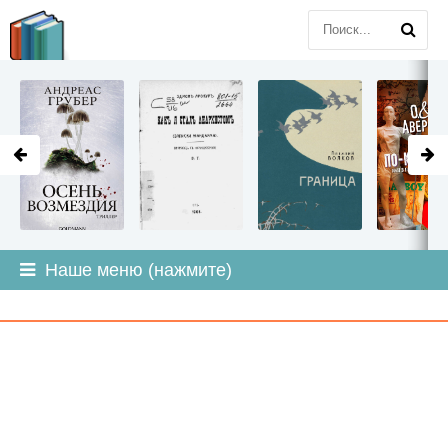
LITMIR
.ORG
Наше меню (нажмите)