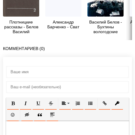
Плотницкие
Александр
Василий Белов -
Ал
рассказы - Белов
Барченко - Сват
Бухтины
Василий
вологодские
Иванович
завиральные
КОММЕНТАРИЕВ (0)
ПОЛУЖИРНЫЙ
КУРСИВ
ПОДЧЕРКНУТЫЙ
ЗАЧЕРКНУТЫЙ
ВЫРАВНИВАНИЕ
НУМЕРОВАННЫЙ СПИСОК
МАРКИРОВАННЫЙ СП
ВСТАВИТЬ ССЫ
ВСТАВИТ
ВСТАВИТЬ СМАЙЛИК
ВСТАВКА СКРЫТОГО ТЕКСТА
ВСТАВКА ЦИТАТЫ
ВСТАВКА СПОЙЛЕРА