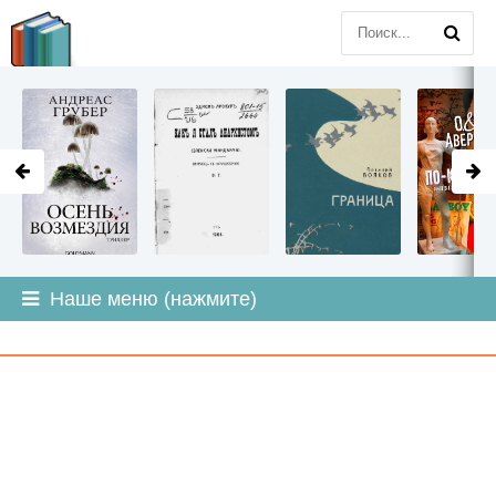
LITMIR
.ORG
Наше меню (нажмите)