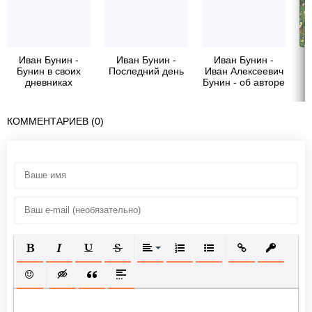
Иван Бунин -
Иван Бунин -
Иван Бунин -
Бунин в своих
Последний день
Иван Алексеевич
М
дневниках
Бунин - об авторе
КОММЕНТАРИЕВ (0)
ПОЛУЖИРНЫЙ
КУРСИВ
ПОДЧЕРКНУТЫЙ
ЗАЧЕРКНУТЫЙ
ВЫРАВНИВАНИЕ
НУМЕРОВАННЫЙ СПИСОК
МАРКИРОВАННЫЙ СП
ВСТАВИТЬ ССЫ
ВСТАВИТ
ВСТАВИТЬ СМАЙЛИК
ВСТАВКА СКРЫТОГО ТЕКСТА
ВСТАВКА ЦИТАТЫ
ВСТАВКА СПОЙЛЕРА