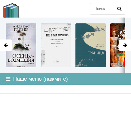
LITMIR
.ORG
Наше меню (нажмите)