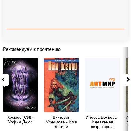
Рекомендуем к прочтению
Космос (СИ) -
Виктория
Инесса Волкова -
Ай
"Урфин Джюс"
Угрюмова - Имя
Идеальная
ра
богини
секретарша