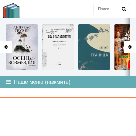
LITMIR
.ORG
Наше меню (нажмите)