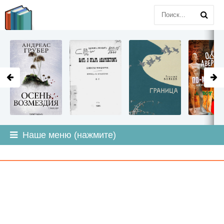
LITMIR
.ORG
Наше меню (нажмите)