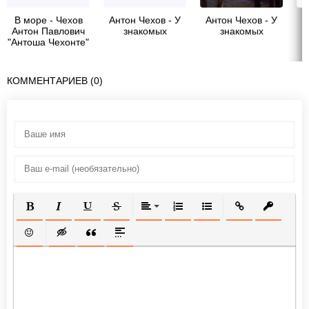
В море - Чехов
Антон Чехов - У
Антон Чехов - У
Антон Павлович
знакомых
знакомых
"Антоша Чехонте"
КОММЕНТАРИЕВ (0)
ПОЛУЖИРНЫЙ
КУРСИВ
ПОДЧЕРКНУТЫЙ
ЗАЧЕРКНУТЫЙ
ВЫРАВНИВАНИЕ
НУМЕРОВАННЫЙ СПИСОК
МАРКИРОВАННЫЙ СП
ВСТАВИТЬ ССЫ
ВСТАВИТ
ВСТАВИТЬ СМАЙЛИК
ВСТАВКА СКРЫТОГО ТЕКСТА
ВСТАВКА ЦИТАТЫ
ВСТАВКА СПОЙЛЕРА