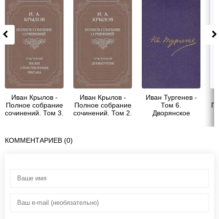
Иван Крылов -
Иван Крылов -
Иван Тургенев -
Полное собрание
Полное собрание
Том 6.
По
сочинений. Том 3.
сочинений. Том 2.
Дворянское
Басни,
Драматургия
гнездо. Накануне.
пи
стихотворения,
Первая любовь
то
письма
КОММЕНТАРИЕВ (0)