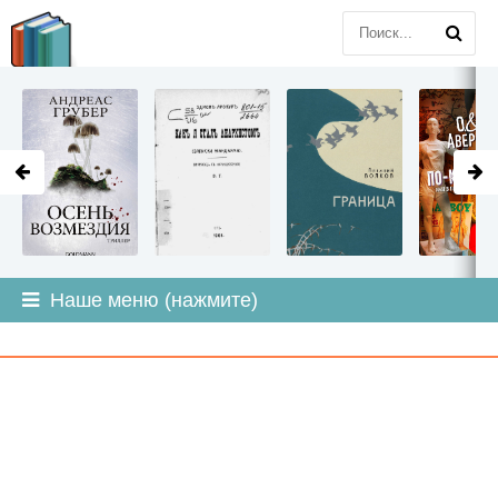
LITMIR
.ORG
Наше меню (нажмите)