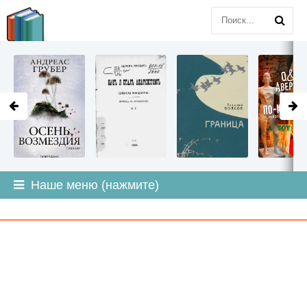
LITMIR
.ORG
Наше меню (нажмите)