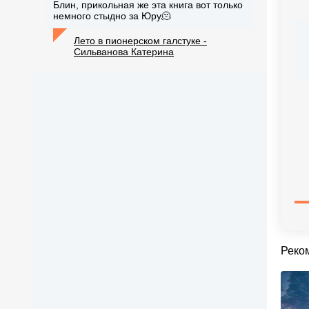
Блин, прикольная же эта книга вот только
немного стыдно за Юру🫠
Лето в пионерском галстуке -
Сильванова Катерина
Реко