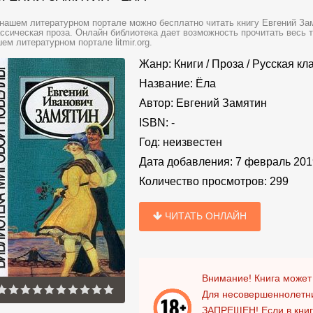
нашем литературном портале можно бесплатно читать книгу Евгений Зам
ссическая проза. Онлайн библиотека дает возможность прочитать весь 
ем литературном портале litmir.org.
Жанр:
Книги
/
Проза
/
Русская кл
Название:
Ёла
Автор:
Евгений Замятин
ISBN:
-
Год:
неизвестен
Дата добавления:
7 февраль 201
Количество просмотров:
299
ЧИТАТЬ ОНЛАЙН
Внимание! Книга может
Для несовершеннолетни
ЗАПРЕЩЕН!
Если в кни