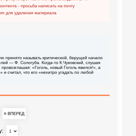
контента - просьба написать на почту
om
для удаления материала
ую принято называть критической, берущей начало
лей — Ф. Сологуба. Когда-то К.Чуковский, слушая
 провозглашая: «Гоголь, новый Гоголь явился!», а
и считал, что его «нехитро угадать по любой
ВПЕРЕД
у: