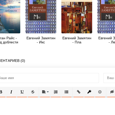
ган Райс -
Евгений Замятин
Евгений Замятин
Евгений 
д доблести
- Икс
- Пла
- Л
ЕНТАРИЕВ (0)
ОЛУЖИРНЫЙ
КУРСИВ
ПОДЧЕРКНУТЫЙ
ЗАЧЕРКНУТЫЙ
ВЫРАВНИВАНИЕ
НУМЕРОВАННЫЙ СПИСОК
МАРКИРОВАННЫЙ СПИСОК
ВСТАВИТЬ ССЫЛКУ
ВСТАВИТЬ ЗАЩ
ВСТАВИТЬ
ВСТ