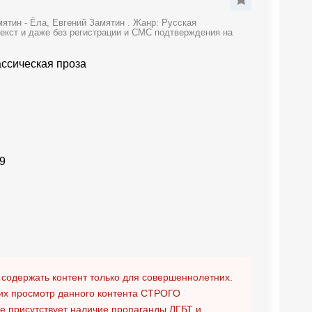
ятин - Ёла, Евгений Замятин . Жанр: Русская
текст и даже без регистрации и СМС подтверждения на
ассическая проза
9
 содержать контент только для совершеннолетних.
х просмотр данного контента
СТРОГО
ге присутствует наличие пропаганды ЛГБТ и