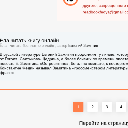
другого, запрещенного 
readbookfedya@gmail.c
Ёла читать книгу онлайн
Ёла - читать бесплатно онлайн , автор
Евгений Замятин
В русской литературе Евгений Замятин продолжил ту линию, котор
от Гоголя, Салтыкова-Щедрина, а более близких по времени писате
повесть Е. Замятина «Островитяне», бегал по комнате, с восторгом
Константин Федин называл Замятина «гроссмейстером литературы» 
фразе».
1
2
3
4
Перейти на страниц