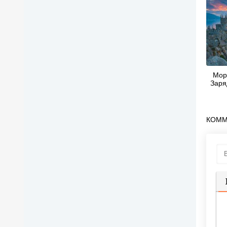
Мор
Заря
КОММ
П