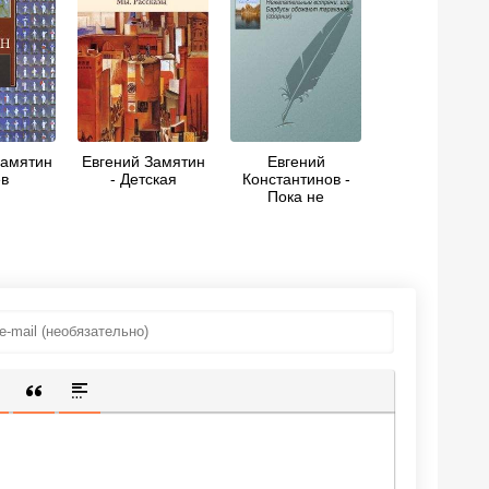
Замятин
Евгений Замятин
Евгений
ев
- Детская
Константинов -
Пока не
перевёрнут
треугольник
ИЩЕННУЮ ССЫЛКУ
 СМАЙЛИК
АВКА СКРЫТОГО ТЕКСТА
ВСТАВКА ЦИТАТЫ
ВСТАВКА СПОЙЛЕРА