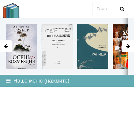
LITMIR
.ORG
Наше меню (нажмите)