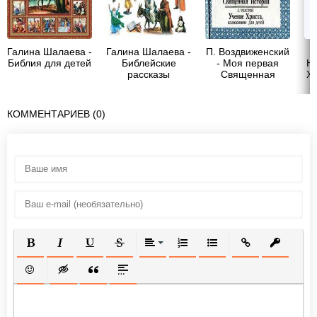
Галина Шалаева -
Галина Шалаева -
П. Воздвиженский
Библия для детей
Библейские
- Моя первая
Н
рассказы
Священная
Хр
История. Учение
Христа,
изложенное для
КОММЕНТАРИЕВ (0)
детей
ПОЛУЖИРНЫЙ
КУРСИВ
ПОДЧЕРКНУТЫЙ
ЗАЧЕРКНУТЫЙ
ВЫРАВНИВАНИЕ
НУМЕРОВАННЫЙ СПИСОК
МАРКИРОВАННЫЙ СП
ВСТАВИТЬ ССЫ
ВСТАВИТ
ВСТАВИТЬ СМАЙЛИК
ВСТАВКА СКРЫТОГО ТЕКСТА
ВСТАВКА ЦИТАТЫ
ВСТАВКА СПОЙЛЕРА