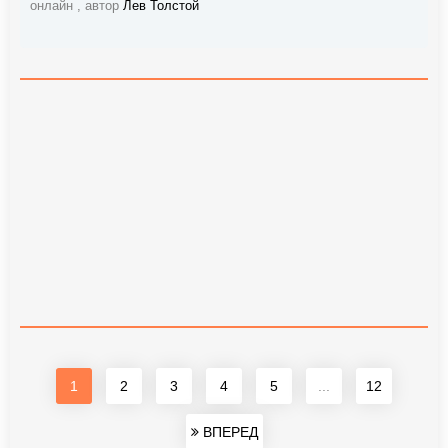
онлайн , автор
Лев Толстой
1
2
3
4
5
...
12
ВПЕРЕД