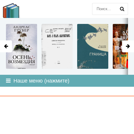
LITMIR
.ORG
Наше меню (нажмите)