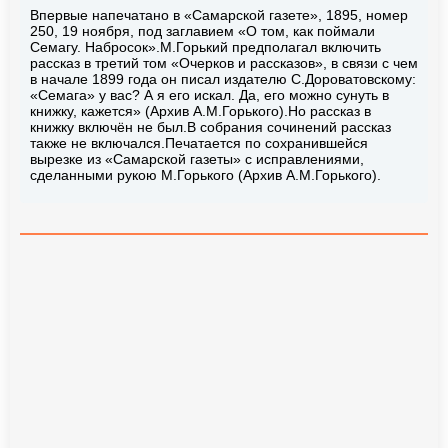
Впервые напечатано в «Самарской газете», 1895, номер
250, 19 ноября, под заглавием «О том, как поймали
Семагу. Набросок».М.Горький предполагал включить
рассказ в третий том «Очерков и рассказов», в связи с чем
в начале 1899 года он писал издателю С.Дороватовскому:
«Семага» у вас? А я его искал. Да, его можно сунуть в
книжку, кажется» (Архив А.М.Горького).Но рассказ в
книжку включён не был.В собрания сочинений рассказ
также не включался.Печатается по сохранившейся
вырезке из «Самарской газеты» с исправлениями,
сделанными рукою М.Горького (Архив А.М.Горького).