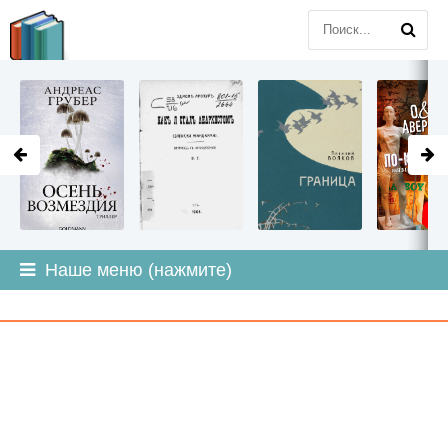
LITMIR
.ORG
Наше меню (нажмите)