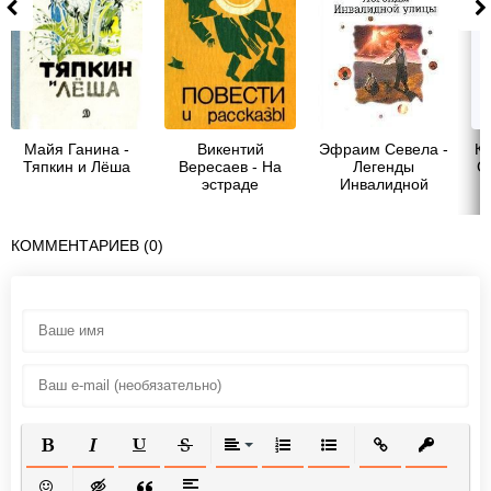
Майя Ганина -
Викентий
Эфраим Севела -
К
Тяпкин и Лёша
Вересаев - На
Легенды
С
эстраде
Инвалидной
улицы
КОММЕНТАРИЕВ (0)
ПОЛУЖИРНЫЙ
КУРСИВ
ПОДЧЕРКНУТЫЙ
ЗАЧЕРКНУТЫЙ
ВЫРАВНИВАНИЕ
НУМЕРОВАННЫЙ СПИСОК
МАРКИРОВАННЫЙ СП
ВСТАВИТЬ ССЫ
ВСТАВИТ