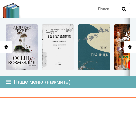
LITMIR
.ORG
Наше меню (нажмите)