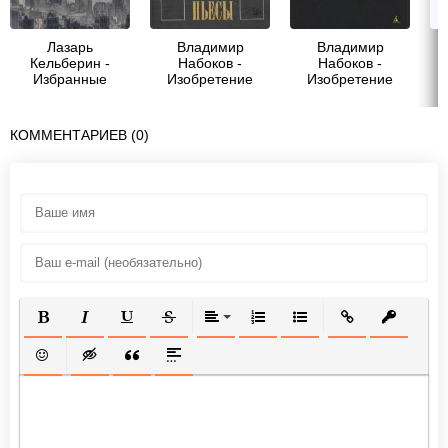
Лазарь
Владимир
Владимир
Кельберин -
Набоков -
Набоков -
Избранные
Изобретение
Изобретение
стихотворения
Вальса
Вальса
КОММЕНТАРИЕВ (0)
ПОЛУЖИРНЫЙ
КУРСИВ
ПОДЧЕРКНУТЫЙ
ЗАЧЕРКНУТЫЙ
ВЫРАВНИВАНИЕ
НУМЕРОВАННЫЙ СПИСОК
МАРКИРОВАННЫЙ СП
ВСТАВИТЬ ССЫ
ВСТАВИТ
ВСТАВИТЬ СМАЙЛИК
ВСТАВКА СКРЫТОГО ТЕКСТА
ВСТАВКА ЦИТАТЫ
ВСТАВКА СПОЙЛЕРА