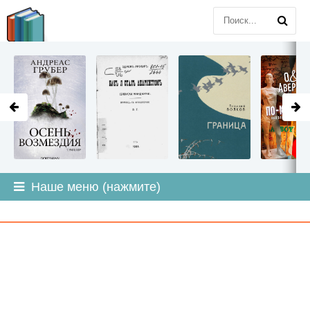
LITMIR
.ORG
Наше меню (нажмите)