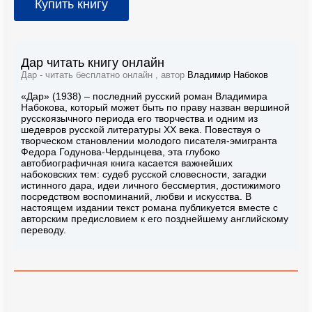
Купить книгу
Дар читать книгу онлайн
Дар - читать бесплатно онлайн , автор
Владимир Набоков
«Дар» (1938) – последний русский роман Владимира
Набокова, который может быть по праву назван вершиной
русскоязычного периода его творчества и одним из
шедевров русской литературы ХХ века. Повествуя о
творческом становлении молодого писателя-эмигранта
Федора Годунова-Чердынцева, эта глубоко
автобиографичная книга касается важнейших
набоковских тем: судеб русской словесности, загадки
истинного дара, идеи личного бессмертия, достижимого
посредством воспоминаний, любви и искусства. В
настоящем издании текст романа публикуется вместе с
авторским предисловием к его позднейшему английскому
переводу.