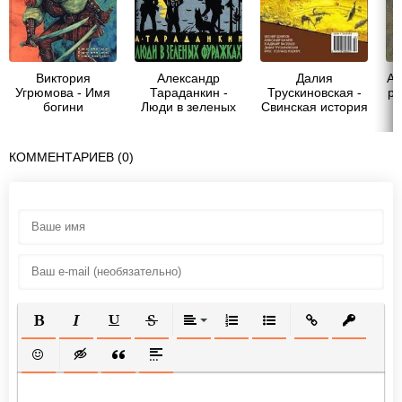
Виктория
Александр
Далия
Ай
Угрюмова - Имя
Тараданкин -
Трускиновская -
ра
богини
Люди в зеленых
Свинская история
фуражках
КОММЕНТАРИЕВ (0)
ПОЛУЖИРНЫЙ
КУРСИВ
ПОДЧЕРКНУТЫЙ
ЗАЧЕРКНУТЫЙ
ВЫРАВНИВАНИЕ
НУМЕРОВАННЫЙ СПИСОК
МАРКИРОВАННЫЙ СП
ВСТАВИТЬ ССЫ
ВСТАВИТ
ВСТАВИТЬ СМАЙЛИК
ВСТАВКА СКРЫТОГО ТЕКСТА
ВСТАВКА ЦИТАТЫ
ВСТАВКА СПОЙЛЕРА