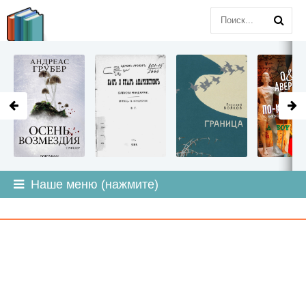
LITMIR
.ORG
Наше меню (нажмите)