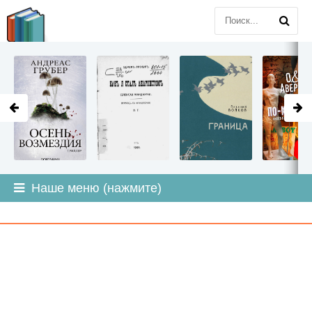
LITMIR
.ORG
Наше меню (нажмите)