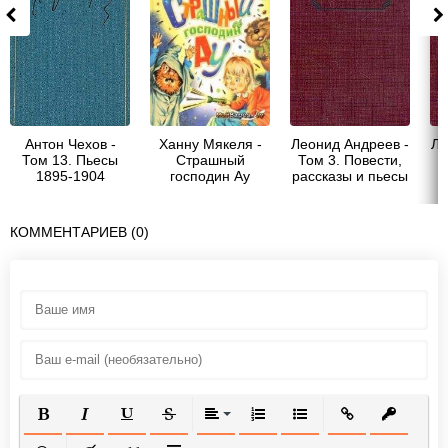
Антон Чехов -
Ханну Мякеля -
Леонид Андреев -
Ле
Том 13. Пьесы
Страшный
Том 3. Повести,
1895-1904
господин Ау
рассказы и пьесы
1908-1910
КОММЕНТАРИЕВ (0)
ПОЛУЖИРНЫЙ
КУРСИВ
ПОДЧЕРКНУТЫЙ
ЗАЧЕРКНУТЫЙ
ВЫРАВНИВАНИЕ
НУМЕРОВАННЫЙ СПИСОК
МАРКИРОВАННЫЙ СП
ВСТАВИТЬ ССЫ
ВСТАВИТ