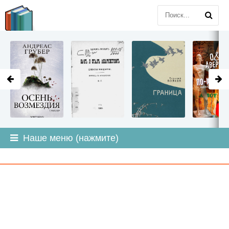
LITMIR
.ORG
Наше меню (нажмите)