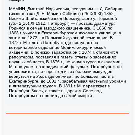
МАМИН, Дмитрий Наркисович, псевдоним — Д. Сибиряк
(известен как Д. Н. Мамин-Сибиряк) (25.Х(6.XI).1852,
Висимо-Шайтанский завод Верхотурского у. Пермской
губ.- 2(15).XI.1912, Петербург) — прозаик, драматург.
Родился в семье заводского священника. С 1866 по
1868 г. учился в Екатеринбургском духовном училище, а
затем до 1872 г. в Пермской духовной семинарии. В
1872 г. М. едет в Петербург, где поступает на
ветеринарное отделение Медико-хирургической
академии. В поисках заработка он с 1874 г. становится
репортером, поставляя в газеты отчеты о заседаниях
научных обществ, В 1876 г., не кончив курса в академии,
М. поступает на юридический факультет Петербургского
университета, но через год из-за болезни вынужден
вернуться на Урал, где он живет, по большей части в
Екатеринбурге, до 1891 г., зарабатывая частными уроками
и литературным трудом. В 1891 г. М. переезжает в
Петербург. Здесь, а также в Царском Селе под
Петербургом он прожил до самой смерти.