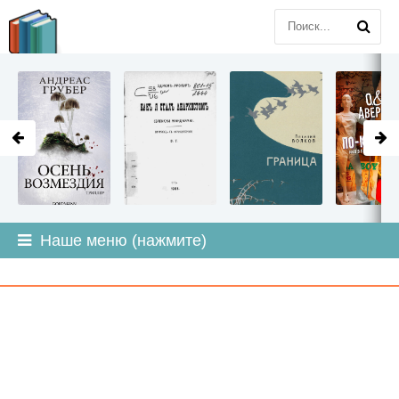
LITMIR
.ORG
Наше меню (нажмите)