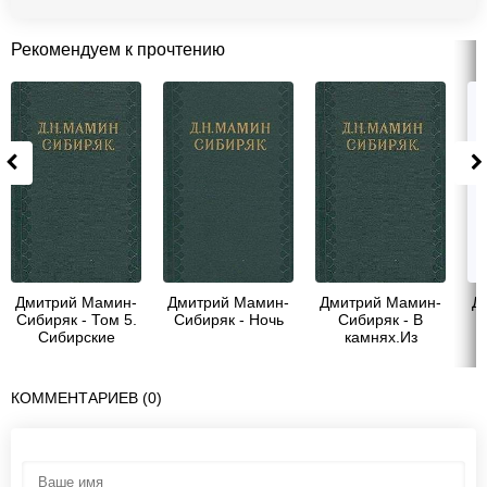
Рекомендуем к прочтению
Дмитрий Мамин-
Дмитрий Мамин-
Дмитрий Мамин-
Д
Сибиряк - Том 5.
Сибиряк - Ночь
Сибиряк - В
Сибирские
камнях.Из
г
рассказы.
путешествия по
у
реке Чусовой
КОММЕНТАРИЕВ (0)