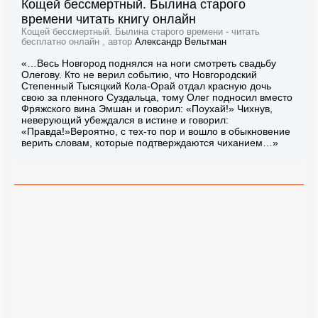
Кощей бессмертный. Былина старого
времени читать книгу онлайн
Кощей бессмертный. Былина старого времени - читать
бесплатно онлайн , автор
Александр Вельтман
«…Весь Новгород поднялся на ноги смотреть свадьбу
Олегову. Кто не верил событию, что Новгородский
Степенный Тысяцкий Кола-Орай отдал красную дочь
свою за пленного Суздальца, тому Олег подносил вместо
Фряжского вина Эмшан и говорил: «Поухай!» Чихнув,
неверующий убеждался в истине и говорил:
«Правда!»Вероятно, с тех-то пор и вошло в обыкновение
верить словам, которые подтверждаются чиханием…»