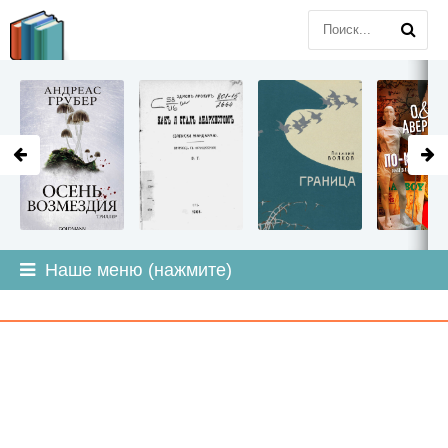
LITMIR
.ORG
Наше меню (нажмите)