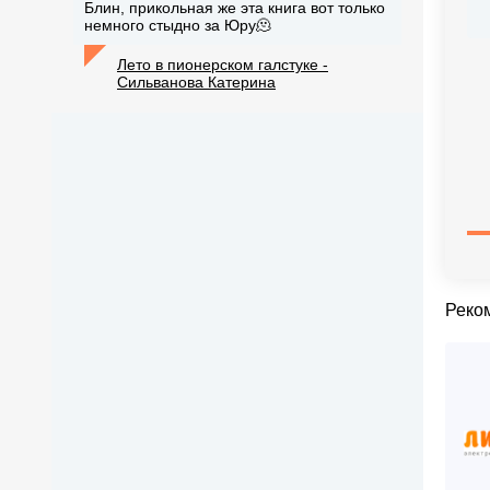
Блин, прикольная же эта книга вот только
немного стыдно за Юру🫠
Лето в пионерском галстуке -
Сильванова Катерина
Реко