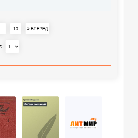
..
10
ВПЕРЕД
у: