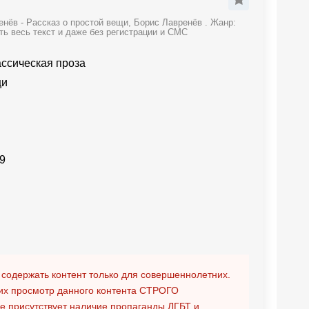
нёв - Рассказ о простой вещи, Борис Лавренёв . Жанр:
ть весь текст и даже без регистрации и СМС
ассическая проза
щи
9
 содержать контент только для совершеннолетних.
х просмотр данного контента
СТРОГО
ге присутствует наличие пропаганды ЛГБТ и