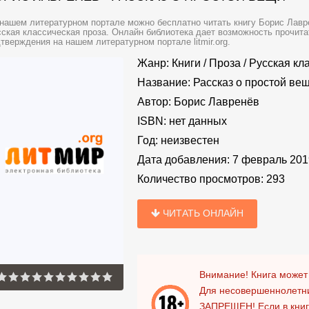
нашем литературном портале можно бесплатно читать книгу Борис Лавре
ская классическая проза. Онлайн библиотека дает возможность прочита
тверждения на нашем литературном портале litmir.org.
Жанр:
Книги
/
Проза
/
Русская кл
Название:
Рассказ о простой ве
Автор:
Борис Лавренёв
ISBN:
нет данных
Год:
неизвестен
Дата добавления:
7 февраль 201
Количество просмотров:
293
ЧИТАТЬ ОНЛАЙН
Внимание! Книга может
Для несовершеннолетни
ЗАПРЕЩЕН!
Если в кни