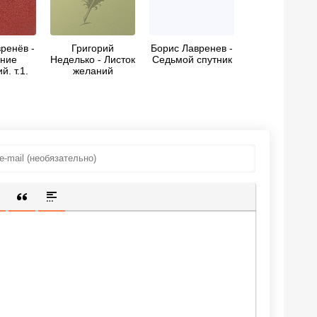
ренёв -
Григорий
Борис Лавренев -
ние
Неделько - Листок
Седьмой спутник
й. т.1.
желаний
ти и
азы
ИЩЕННУЮ ССЫЛКУ
 СМАЙЛИК
АВКА СКРЫТОГО ТЕКСТА
ВСТАВКА ЦИТАТЫ
ВСТАВКА СПОЙЛЕРА