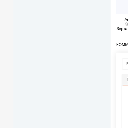
А
К
Зерка
КОММ
П