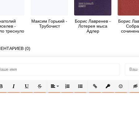
натолий
Максим Горький -
Борис Лавренев -
Борис Лав
иселев -
Трубочист
Лотерея мыса
Собра
ло треснуло
Адлер
сочинени
Повес
расск
ЕНТАРИЕВ (0)
ОЛУЖИРНЫЙ
КУРСИВ
ПОДЧЕРКНУТЫЙ
ЗАЧЕРКНУТЫЙ
ВЫРАВНИВАНИЕ
НУМЕРОВАННЫЙ СПИСОК
МАРКИРОВАННЫЙ СПИСОК
ВСТАВИТЬ ССЫЛКУ
ВСТАВИТЬ ЗАЩ
ВСТАВИТЬ
ВСТ