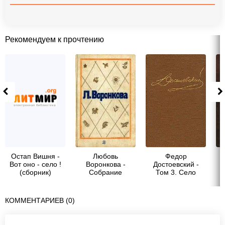
Рекомендуем к прочтению
Остап Вишня -
Любовь
Федор
Вот оно - село !
Воронкова -
Достоевский -
(сборник)
Собрание
Том 3. Село
сочинений в трех
Степанчиково и
томах. Том 2.
его обитатели
Село Городище.
КОММЕНТАРИЕВ (0)
Федя и Данилка.
Алтайская
повесть: Повести