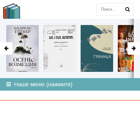
LITMIR
.ORG
Наше меню (нажмите)