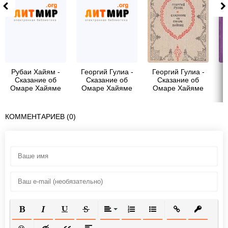
Рубаи Хайям -
Георгий Гулиа -
Георгий Гулиа -
Г
Сказание об
Сказание об
Сказание об
Омаре Хайяме
Омаре Хайяме
Омаре Хайяме
КОММЕНТАРИЕВ (0)
ПОЛУЖИРНЫЙ
КУРСИВ
ПОДЧЕРКНУТЫЙ
ЗАЧЕРКНУТЫЙ
ВЫРАВНИВАНИЕ
НУМЕРОВАННЫЙ СПИСОК
МАРКИРОВАННЫЙ СП
ВСТАВИТЬ ССЫ
ВСТАВИТ