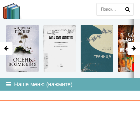
LITMIR
.ORG
Наше меню (нажмите)