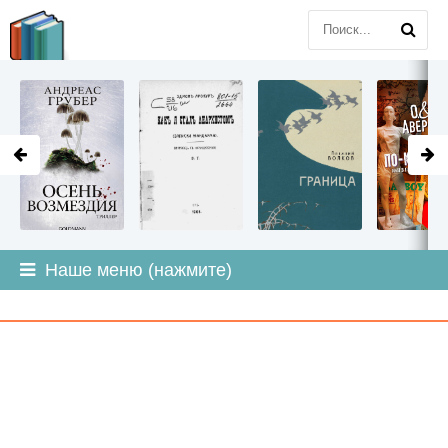
LITMIR
.ORG
Наше меню (нажмите)