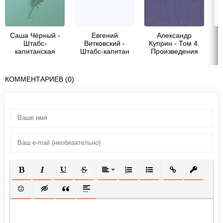
Саша Чёрный -
Евгений
Александр
Штабс-
Витковский -
Куприн - Том 4.
капитанская
Штабс-капитан
Произведения
сласть
Янов
1905-1907
КОММЕНТАРИЕВ (0)
ПОЛУЖИРНЫЙ
КУРСИВ
ПОДЧЕРКНУТЫЙ
ЗАЧЕРКНУТЫЙ
ВЫРАВНИВАНИЕ
НУМЕРОВАННЫЙ СПИСОК
МАРКИРОВАННЫЙ СП
ВСТАВИТЬ ССЫ
ВСТАВИТ
ВСТАВИТЬ СМАЙЛИК
ВСТАВКА СКРЫТОГО ТЕКСТА
ВСТАВКА ЦИТАТЫ
ВСТАВКА СПОЙЛЕРА