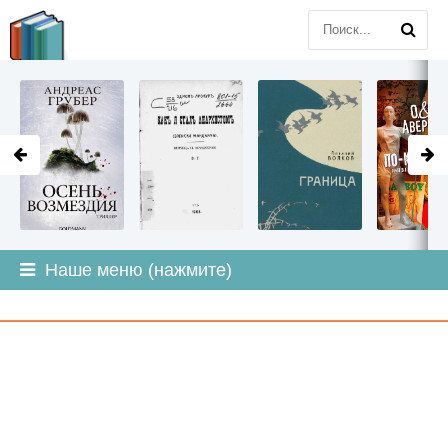
LITMIR
.ORG
Наше меню (нажмите)