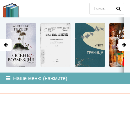
LITMIR
.ORG
Наше меню (нажмите)