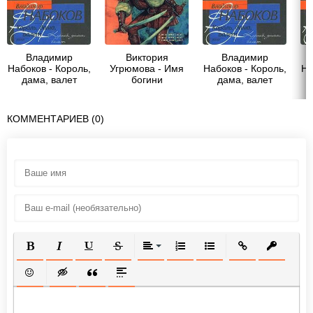
Владимир
Виктория
Владимир
Набоков - Король,
Угрюмова - Имя
Набоков - Король,
На
дама, валет
богини
дама, валет
КОММЕНТАРИЕВ (0)
ПОЛУЖИРНЫЙ
КУРСИВ
ПОДЧЕРКНУТЫЙ
ЗАЧЕРКНУТЫЙ
ВЫРАВНИВАНИЕ
НУМЕРОВАННЫЙ СПИСОК
МАРКИРОВАННЫЙ СП
ВСТАВИТЬ ССЫ
ВСТАВИТ
ВСТАВИТЬ СМАЙЛИК
ВСТАВКА СКРЫТОГО ТЕКСТА
ВСТАВКА ЦИТАТЫ
ВСТАВКА СПОЙЛЕРА