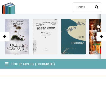
LITMIR
.ORG
Наше меню (нажмите)