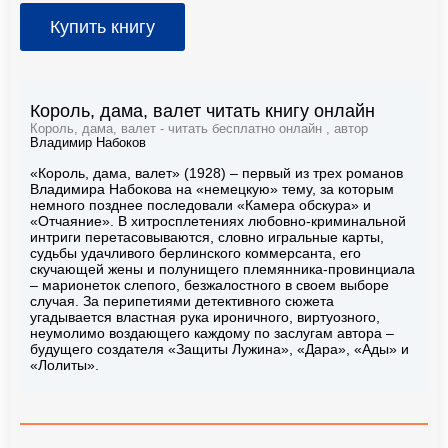
Купить книгу
Король, дама, валет читать книгу онлайн
Король, дама, валет - читать бесплатно онлайн , автор
Владимир Набоков
«Король, дама, валет» (1928) – первый из трех романов
Владимира Набокова на «немецкую» тему, за которым
немного позднее последовали «Камера обскура» и
«Отчаяние». В хитросплетениях любовно-криминальной
интриги перетасовываются, словно игральные карты,
судьбы удачливого берлинского коммерсанта, его
скучающей жены и полунищего племянника-провинциала
– марионеток слепого, безжалостного в своем выборе
случая. За перипетиями детективного сюжета
угадывается властная рука ироничного, виртуозного,
неумолимо воздающего каждому по заслугам автора –
будущего создателя «Защиты Лужина», «Дара», «Ады» и
«Лолиты».