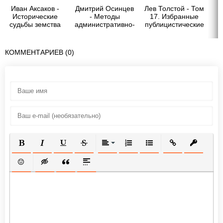
Иван Аксаков -
Дмитрий Осинцев
Лев Толстой - Том
Л
Исторические
- Методы
17. Избранные
судьбы земства
административно-
публицистические
на Руси
правового
статьи
воздействия
КОММЕНТАРИЕВ (0)
ПОЛУЖИРНЫЙ
КУРСИВ
ПОДЧЕРКНУТЫЙ
ЗАЧЕРКНУТЫЙ
ВЫРАВНИВАНИЕ
НУМЕРОВАННЫЙ СПИСОК
МАРКИРОВАННЫЙ СП
ВСТАВИТЬ ССЫ
ВСТАВИТ
ВСТАВИТЬ СМАЙЛИК
ВСТАВКА СКРЫТОГО ТЕКСТА
ВСТАВКА ЦИТАТЫ
ВСТАВКА СПОЙЛЕРА