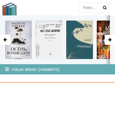
LITMIR
.ORG
Наше меню (нажмите)