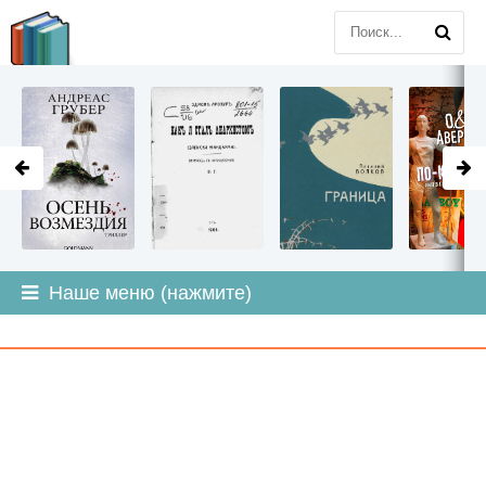
LITMIR
.ORG
Наше меню (нажмите)