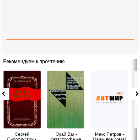
Рекомендуем к прочтению
Сергей
Юрай Ваг -
Макс Петров -
А
Сиротинский -
Катастрофа на
Наши все дома!