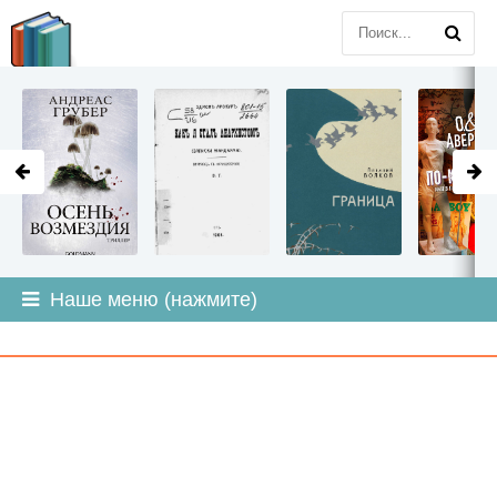
LITMIR
.ORG
Наше меню (нажмите)