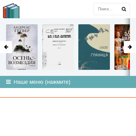
LITMIR
.ORG
Наше меню (нажмите)