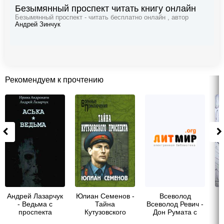
Безымянный проспект читать книгу онлайн
Безымянный проспект - читать бесплатно онлайн , автор
Андрей Зинчук
Рекомендуем к прочтению
Андрей Лазарчук
Юлиан Семенов -
Всеволод
И
- Ведьма с
Тайна
Всеволод Ревич -
проспекта
Кутузовского
Дон Румата с
Большевиков
проспекта
проспекта