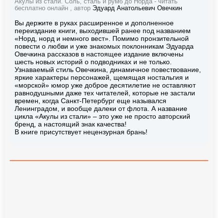
Акулы из стали. Соль, сталь и румб до Норда - читать
бесплатно онлайн , автор
Эдуард Анатольевич Овечкин
Вы держите в руках расширенное и дополненное
переиздание книги, выходившей ранее под названием
«Норд, норд и немного вест». Помимо пронзительной
повести о любви и уже знакомых поклонникам Эдуарда
Овечкина рассказов в настоящее издание включены
шесть новых историй о подводниках и не только.
Узнаваемый стиль Овечкина, динамичное повествование,
яркие характеры персонажей, щемящая ностальгия и
«морской» юмор уже доброе десятилетие не оставляют
равнодушными даже тех читателей, которые не застали
времен, когда Санкт-Петербург еще назывался
Ленинградом, и вообще далеки от флота. А название
цикла «Акулы из стали» – это уже не просто авторский
бренд, а настоящий знак качества!
В книге присутствует нецензурная брань!