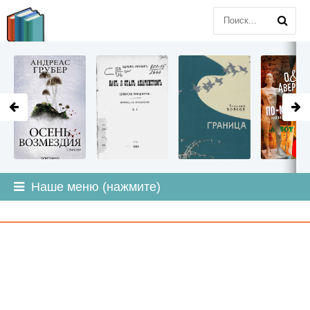
LITMIR
.ORG
Наше меню (нажмите)