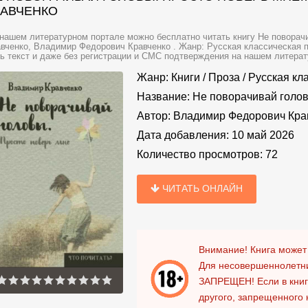
РАВЧЕНКО
нашем литературном портале можно бесплатно читать книгу Не поворач
вченко, Владимир Федорович Кравченко . Жанр: Русская классическая п
ь текст и даже без регистрации и СМС подтверждения на нашем литератур
Жанр:
Книги
/
Проза
/
Русская кл
Название:
Не поворачивай голо
Автор:
Владимир Федорович Кра
Дата добавления:
10 май 2026
Количество просмотров:
72
ЧИТАТЬ ОНЛАЙН
Внимание! Книга может
Для несовершеннолетни
ЗАПРЕЩЕН!
Если в кни
другого, запрещенного 