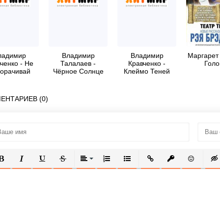
ладимир
Владимир
Владимир
Маргарет 
ченко - Не
Талалаев -
Кравченко -
Голо
орачивай
Чёрное Солнце
Клеймо Теней
вы. Просто
верь мне
ЕНТАРИЕВ (0)
ОЛУЖИРНЫЙ
КУРСИВ
ПОДЧЕРКНУТЫЙ
ЗАЧЕРКНУТЫЙ
ВЫРАВНИВАНИЕ
НУМЕРОВАННЫЙ СПИСОК
МАРКИРОВАННЫЙ СПИСОК
ВСТАВИТЬ ССЫЛКУ
ВСТАВИТЬ ЗАЩ
ВСТАВИТЬ
ВСТ