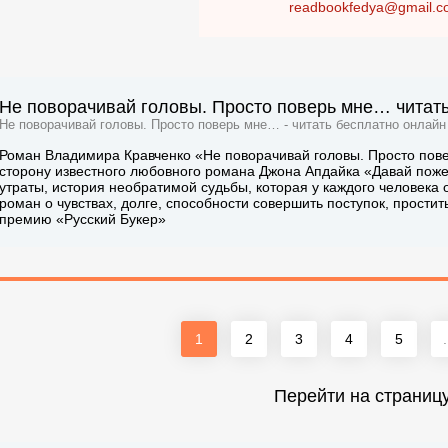
readbookfedya@gmail.c
Не поворачивай головы. Просто поверь мне… читать
Не поворачивай головы. Просто поверь мне… - читать бесплатно онлайн
Роман Владимира Кравченко «Не поворачивай головы. Просто пов
сторону известного любовного романа Джона Апдайка «Давай поже
утраты, история необратимой судьбы, которая у каждого человека
роман о чувствах, долге, способности совершить поступок, прости
премию «Русский Букер»
1
2
3
4
5
.
Перейти на страниц