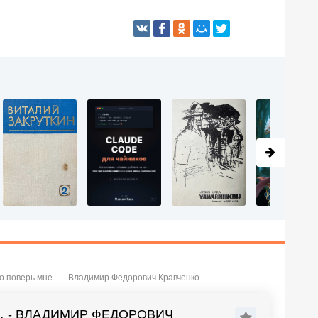
то поверь мне… - Владимир Федорович Кравченко
… - ВЛАДИМИР ФЕДОРОВИЧ