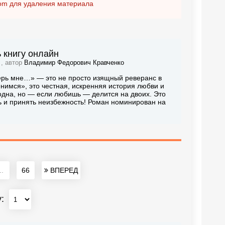
om
для удаления материала
 книгу онлайн
 , автор
Владимир Федорович Кравченко
ерь мне…» — это не просто изящный реверанс в
нимся», это честная, искренняя история любви и
 одна, но — если любишь — делится на двоих. Это
ть и принять неизбежность! Роман номинирован на
..
66
ВПЕРЕД
у: