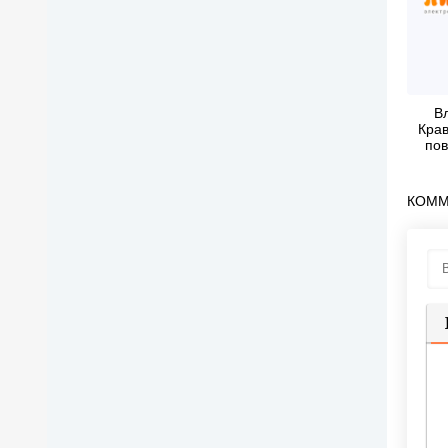
В
Крав
пов
голо
по
КОММ
П