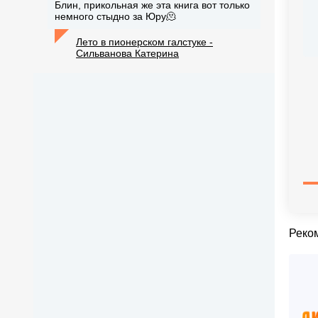
Блин, прикольная же эта книга вот только
немного стыдно за Юру🫠
Лето в пионерском галстуке -
Сильванова Катерина
Реко